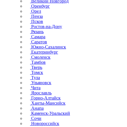
Великий Новгород
Оренбург
Орел
Пенза
Псков
Ростов-на-Дону
Рязань
Самара
Саратов
Южно-Сахалинск
Екатеринбург
Смоленск
Тамбов
Тверь
Томск
Тула
Ульяновск
Чита
Ярославль
Горно-Алтайск
Ханты-Мансийск
Анапа
Каменск-Уральский
Сочи
Новороссийск