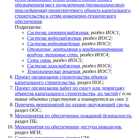
обозначением мест подключения
(технологического
присоединения)
проектируемого объекта капитального
строительства к сетям инженерно-технического
обеспечения
;
Подразделы:
Система электроснабжения
, раздел ИОС1;
Система водоснабжения
, раздел ИОС2;
Система водоотведения
, раздел ИОС3;
Отопление, вентиляция и кондиционирование
воздуха, тепловые сети
, раздел ИОС4;
Сети связи
, раздел ИОС5;
Система газоснабжения
, раздел ИОС6;
Технологические решения
, раздел ИОС7;
Проект организации строительства объекта
капитального строительства
, раздел ПОС;
Проект организации работ по сносу или демонтажу
объектов капитального строительства, их частей
( если
такие объекты существуют и планируется их снос )
;
Перечень мероприятий по охране окружающей среды
,
раздел ООС;
Мероприятия по обеспечению пожарной безопасности
,
раздел ПБ;
Мероприятия по обеспечению доступа инвалидов
,
раздел МГН;
Сметная документация
, раздел СМ;