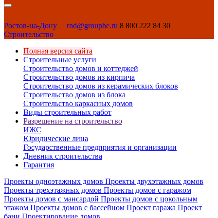
Ростов-на-Дону
rnd@grouphe.ru
8 800 222 84 30
Строительство
Полная версия сайта
Строительные услуги
Строительство домов и коттеджей
Строительство домов из кирпича
Строительство домов из керамических блоков
Строительство домов из блока
Строительство каркасных домов
Виды строительных работ
Разрешение на строительство
ИЖС
Юридические лица
Государственные предприятия и организации
Дневник строительства
Гарантия
Проекты одноэтажных домов
Проекты двухэтажных домов
Проекты трехэтажных домов
Проекты домов с гаражом
Проекты домов с мансардой
Проекты домов с цокольным
этажом
Проекты домов с бассейном
Проект гаража
Проект
бани
Проектирование домов