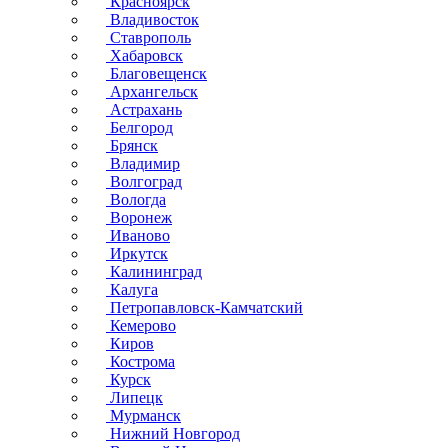
Красноярск
Владивосток
Ставрополь
Хабаровск
Благовещенск
Архангельск
Астрахань
Белгород
Брянск
Владимир
Волгоград
Вологда
Воронеж
Иваново
Иркутск
Калининград
Калуга
Петропавловск-Камчатский
Кемерово
Киров
Кострома
Курск
Липецк
Мурманск
Нижний Новгород