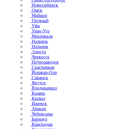
Новосибирск
Омск
Майкоп
Грозный
Уфа
Улан-Удэ
Махачкала
Назрань
Нальчик
Элиста
Черкесск
Петрозаводск
Сыктывкар
Йошкар-Ола
Саранск
Якутск
Владикавказ
Казань
Кызыл
Ижевск
Абакан
Чебоксары
Барнаул
Краснодар