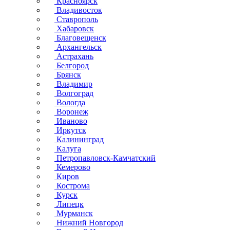
Красноярск
Владивосток
Ставрополь
Хабаровск
Благовещенск
Архангельск
Астрахань
Белгород
Брянск
Владимир
Волгоград
Вологда
Воронеж
Иваново
Иркутск
Калининград
Калуга
Петропавловск-Камчатский
Кемерово
Киров
Кострома
Курск
Липецк
Мурманск
Нижний Новгород