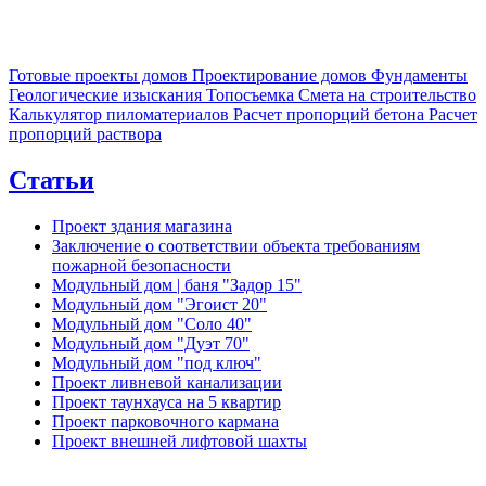
Готовые проекты домов
Проектирование домов
Фундаменты
Геологические изыскания
Топосъемка
Смета на строительство
Калькулятор пиломатериалов
Расчет пропорций бетона
Расчет
пропорций раствора
Статьи
Проект здания магазина
Заключение о соответствии объекта требованиям
пожарной безопасности
Модульный дом | баня "Задор 15"
Модульный дом "Эгоист 20"
Модульный дом "Соло 40"
Модульный дом "Дуэт 70"
Модульный дом "под ключ"
Проект ливневой канализации
Проект таунхауса на 5 квартир
Проект парковочного кармана
Проект внешней лифтовой шахты