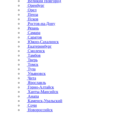
Великий Новгород
Оренбург
Орел
Пенза
Псков
Ростов-на-Дону
Рязань
Самара
Саратов
Южно-Сахалинск
Екатеринбург
Смоленск
Тамбов
Тверь
Томск
Тула
Ульяновск
Чита
Ярославль
Горно-Алтайск
Ханты-Мансийск
Анапа
Каменск-Уральский
Сочи
Новороссийск