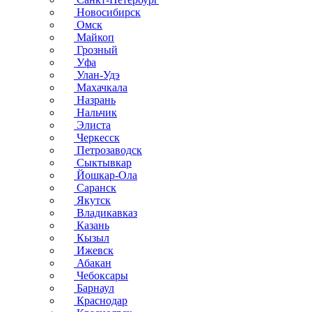
Новосибирск
Омск
Майкоп
Грозный
Уфа
Улан-Удэ
Махачкала
Назрань
Нальчик
Элиста
Черкесск
Петрозаводск
Сыктывкар
Йошкар-Ола
Саранск
Якутск
Владикавказ
Казань
Кызыл
Ижевск
Абакан
Чебоксары
Барнаул
Краснодар