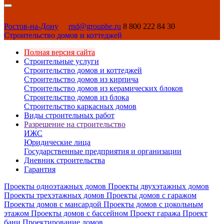
Ростов-на-Дону
rnd@grouphe.ru
8 800 222 84 30
Строительство домов и коттеджей
Полная версия сайта
Строительные услуги
Строительство домов и коттеджей
Строительство домов из кирпича
Строительство домов из керамических блоков
Строительство домов из блока
Строительство каркасных домов
Виды строительных работ
Разрешение на строительство
ИЖС
Юридические лица
Государственные предприятия и организации
Дневник строительства
Гарантия
Проекты одноэтажных домов
Проекты двухэтажных домов
Проекты трехэтажных домов
Проекты домов с гаражом
Проекты домов с мансардой
Проекты домов с цокольным
этажом
Проекты домов с бассейном
Проект гаража
Проект
бани
Проектирование домов