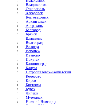
Красноярск
Владивосток
Ставрополь
Хабаровск
Благовещенск
Архангельск
Астрахань
Белгород
Брянск
Владимир
Волгоград
Вологда
Воронеж
Иваново
Иркутск
Калининград
Калуга
Петропавловск-Камчатский
Кемерово
Киров
Кострома
Курск
Липецк
Мурманск
Нижний Новгород