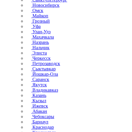
Новосибирск
Омск
Майкоп
Грозный
Уфа
Улан-Удэ
Махачкала
Назрань
Нальчик
Элиста
Черкесск
Петрозаводск
Сыктывкар
Йошкар-Ола
Саранск
Якутск
Владикавказ
Казань
Кызыл
Ижевск
Абакан
Чебоксары
Барнаул
Краснодар