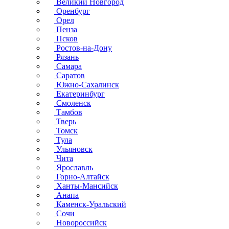
Великий Новгород
Оренбург
Орел
Пенза
Псков
Ростов-на-Дону
Рязань
Самара
Саратов
Южно-Сахалинск
Екатеринбург
Смоленск
Тамбов
Тверь
Томск
Тула
Ульяновск
Чита
Ярославль
Горно-Алтайск
Ханты-Мансийск
Анапа
Каменск-Уральский
Сочи
Новороссийск