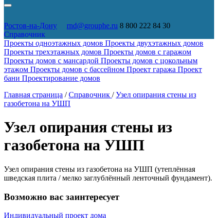
Ростов-на-Дону
rnd@grouphe.ru
8 800 222 84 30
Справочник
Проекты одноэтажных домов
Проекты двухэтажных домов
Проекты трехэтажных домов
Проекты домов с гаражом
Проекты домов с мансардой
Проекты домов с цокольным
этажом
Проекты домов с бассейном
Проект гаража
Проект
бани
Проектирование домов
Главная страница
/
Справочник
/
Узел опирания стены из
газобетона на УШП
Узел опирания стены из
газобетона на УШП
Узел опирания стены из газобетона на УШП (утеплённая
шведская плита / мелко заглублённый ленточный фундамент).
Возможно вас заинтересует
Индивидуальный проект дома