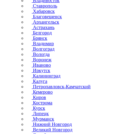
Владивосток
Ставрополь
Хабаровск
Благовещенск
Архангельск
Астрахань
Белгород
Брянск
Владимир
Волгоград
Вологда
Воронеж
Иваново
Иркутск
Калининград
Калуга
Петропавловск-Камчатский
Кемерово
Киров
Кострома
Курск
Липецк
Мурманск
Нижний Новгород
Великий Новгород