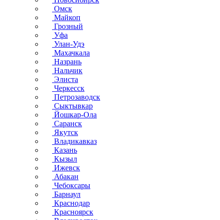
Омск
Майкоп
Грозный
Уфа
Улан-Удэ
Махачкала
Назрань
Нальчик
Элиста
Черкесск
Петрозаводск
Сыктывкар
Йошкар-Ола
Саранск
Якутск
Владикавказ
Казань
Кызыл
Ижевск
Абакан
Чебоксары
Барнаул
Краснодар
Красноярск