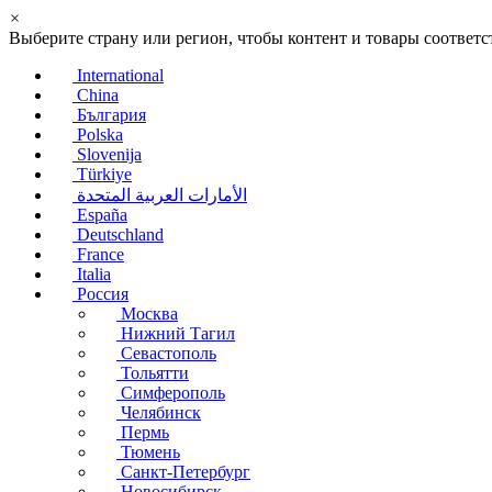
×
Выберите страну или регион, чтобы контент и товары соотве
International
China
България
Polska
Slovenija
Türkiye
الأمارات العربية المتحدة
España
Deutschland
France
Italia
Россия
Москва
Нижний Тагил
Севастополь
Тольятти
Симферополь
Челябинск
Пермь
Тюмень
Санкт-Петербург
Новосибирск