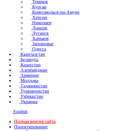
Темрюк
Курган
Комсомольск-на-Амуре
Херсон
Николаев
Донецк
Луганск
Харьков
Запорожье
Одесса
Кыргызстан
Беларусь
Казахстан
Азербайджан
Армения
Молдова
Таджикистан
Туркменистан
Узбекистан
Украина
English
Полная версия сайта
Проектирование