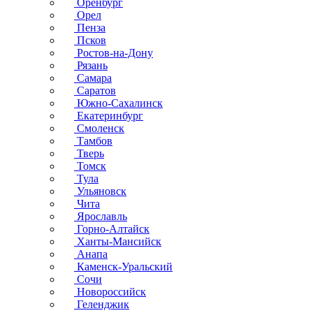
Оренбург
Орел
Пенза
Псков
Ростов-на-Дону
Рязань
Самара
Саратов
Южно-Сахалинск
Екатеринбург
Смоленск
Тамбов
Тверь
Томск
Тула
Ульяновск
Чита
Ярославль
Горно-Алтайск
Ханты-Мансийск
Анапа
Каменск-Уральский
Сочи
Новороссийск
Геленджик